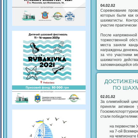
04.02.02
Соревнование прово
которых были как о
шахматисты. Контро
участие практически
После напряженной 
торжественной обст
места заняли канд
награждены денежны
за что участники м
шахматного действа
запоминающейся обст
ДОСТИЖЕН
ПО ШАХМ
02.01.02
За олимпийский цик
приняли активное 
Госкомолспорттуриз
стали победителями
на первенстве 
на 7-ой Всемир
на чемпионате 