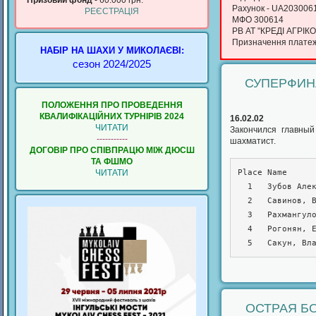
Призовий фонд
- 60.000 грн.
Рахунок - UA20300
РЕЄСТРАЦІЯ
МФО 300614
РВ АТ "КРЕДІ АГРІКО
Призначення платежу
НАБІР НА ШАХИ У МИКОЛАЄВІ:
сезон 2024/2025
СУПЕРФИН
ПОЛОЖЕННЯ ПРО ПРОВЕДЕННЯ
КВАЛИФIКАЦIЙНИХ ТУРНIРIВ 2024
16.02.02
ЧИТАТИ
Закончился главный
-----------
шахматист.
ДОГОВІР ПРО СПІВПРАЦЮ МІЖ ДЮСШ
ТА ФШМО
Place Name      
ЧИТАТИ
  1   Зубов Александр,      мм    2473     8.5      64.5  78.0   54.0

  2   Савинов, Владимир     кмс   2229     8.5      57.5  70.5   48.5

  3   Рахмангулов Андрей,   мм    2445     8        66.0  80.5   51.5

  4   Рогонян, Екатерина    мс    2221     8        64.5  77.0   55.0

  5   Сакун, В
ОСТРАЯ Б