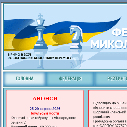
ГОЛОВНА
ФЕДЕРАЦІЯ
РЕЙТИНГ
АНОНСИ
Відповідно до рішен
відновити справлянн
25-29 серпня 2026
Щорічний членський в
Iнгульськi мости
реквізити:
Класичні шахи (обрахунок мiжнародного
Громадська організац
рейтингу)
код ЄДРПОУ 377579