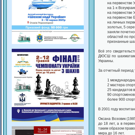
на первенстве 
на 1-х Всеукра
на первенстве У
на первенстве 
на личных перве
золотых, 5 сер
заняли почетно
областей по про
признанные шах
Всё это свидетельс
ДЮСШ по шахматам,
Украины.
За отчетный период 
1 международный
2 мастера спорт
25 кандидатов 
90 спортсменов
более 900 спор
В 2001 году воспита
Оксана Возовик (198
до 18 лет, а в перве
таким образом право
мира до 16 лет.