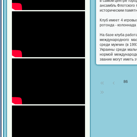
в самом центре горо
ансамбль Флотского 
историческим памятн
Клуб имеет 4 игровых
ротонда - колоннада 
На базе клуба работ
международного мас
среди мужчин (в 199
Украины среди мальч
нормой международн
звание могут иметь это
86