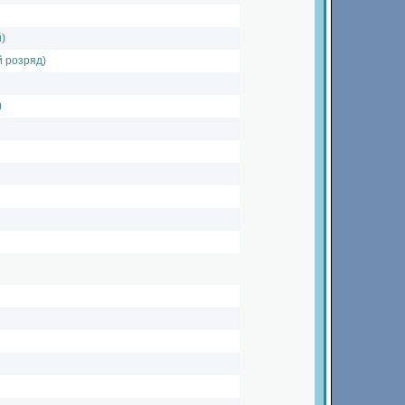
)
 розряд)
)