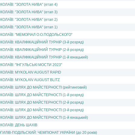
КОЛАЇВ: "ЗОЛОТА НИВА" (етап 4)
КОЛАЇВ: "ЗОЛОТА НИВА" (етап 3)
КОЛАЇВ: "ЗОЛОТА НИВА" (етап 2)
КОЛАЇВ: "ЗОЛОТА НИВА" (етап 1)
КОЛАЇВ: "МЕМОРIАЛ О.О.ПОДОЛЬСКОГО"
КОЛАЇВ: КВАЛIФIКАЦIЙНИЙ ТУРНIР (3-й розряд)
КОЛАЇВ: КВАЛIФIКАЦIЙНИЙ ТУРНIР (2-й розряд)
КОЛАЇВ: КВАЛIФIКАЦIЙНИЙ ТУРНIР (1-й юнацький)
КОЛАЇВ: "IНГУЛЬСЬКI МОСТИ 2023"
КОЛАЇВ: MYKOLAIV AUGUST RAPID
КОЛАЇВ: MYKOLAIV AUGUST BLITZ
КОЛАЇВ: ШЛЯХ ДО МАЙСТЕРНОСТІ (рейтинговий)
КОЛАЇВ: ШЛЯХ ДО МАЙСТЕРНОСТІ (1-й розряд)
КОЛАЇВ: ШЛЯХ ДО МАЙСТЕРНОСТІ (2-й розряд)
КОЛАЇВ: ШЛЯХ ДО МАЙСТЕРНОСТІ (3-й розряд)
КОЛАЇВ: ШЛЯХ ДО МАЙСТЕРНОСТІ (1-й юнацький)
КОЛАЇВ: ДЕНЬ ШАХІВ
ГИЛIВ-ПОДIЛЬСКИЙ: ЧЕМПІОНАТ УКРАЇНИ (до 20 рокiв)