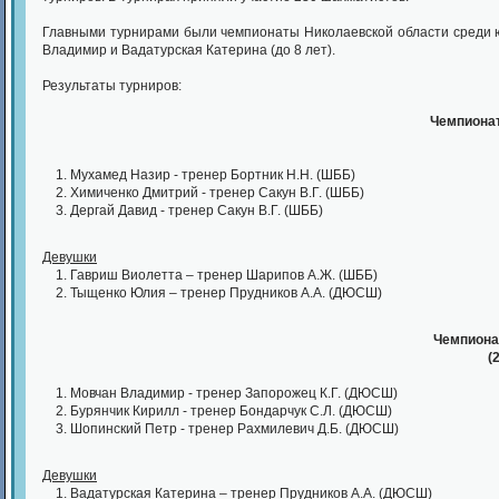
Главными турнирами были чемпионаты Николаевской области среди юн
Владимир и Вадатурская Катерина (до 8 лет).
Результаты турниров:
Чемпионат
Мухамед Назир - тренер Бортник Н.Н. (ШББ)
Химиченко Дмитрий - тренер Сакун В.Г. (ШББ)
Дергай Давид - тренер Сакун В.Г. (ШББ)
Девушки
Гавриш Виолетта – тренер Шарипов А.Ж. (ШББ)
Тыщенко Юлия – тренер Прудников А.А. (ДЮСШ)
Чемпиона
(
Мовчан Владимир - тренер Запорожец К.Г. (ДЮСШ)
Бурянчик Кирилл - тренер Бондарчук С.Л. (ДЮСШ)
Шопинский Петр - тренер Рахмилевич Д.Б. (ДЮСШ)
Девушки
Вадатурская Катерина – тренер Прудников А.А. (ДЮСШ)