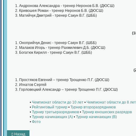
Андронова Александра - тренер Неронов Б.В. (ДЮСШ)
Кривошея Роман - тренер Неронов Б.В. (ДЮСШ)
Матийчук Дмитрий - тренер Сакун В.Г. (ШББ)
(
1
Оноприйчук Денис - тренер Сакун В.Г. (ШББ)
Малаков Игорь - тренер Рахмилевич Д.Б. (ДЮСШ)
Богатюк Кирилл - тренер Сакун В.Г. (ШББ)
(
Простяков Евгений – тренер Трощенко П.Г. (ДЮСШ)
Игнатов Сергей
Горловецкий Александр – тренер Трощенко П.Г. (ДЮСШ)
•
Чемпионат области до 10 лет
•
Чемпионат области до 8 лет
•
Рейтинговый турнир
•
Турнир второразрядников
•
Турнир третьеразрядников
•
Турнир юношеских разрядов
•
Турнир начинающих (А)
•
Турнир начинающих (В)
•
Фото
Назад