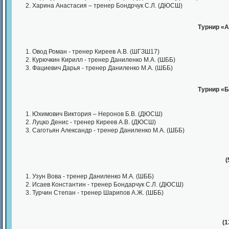
Харина Анастасия – тренер Бондрчук С.Л. (ДЮСШ)
Турнир «А
Овод Роман - тренер Киреев А.В. (ШГЗШ17)
Курючкин Кирилл - тренер Даниленко М.А. (ШББ)
Фациевич Дарья - тренер Даниленко М.А. (ШББ)
Турнир «Б
Юхимович Виктория – Неронов Б.В. (ДЮСШ)
Луцко Денис - тренер Киреев А.В. (ДЮСШ)
Саготьян Александр - тренер Даниленко М.А. (ШББ)
(
Узун Вова - тренер Даниленко М.А. (ШББ)
Исаев Константин - тренер Бондарчук С.Л. (ДЮСШ)
Турчин Степан - тренер Шарипов А.Ж. (ШББ)
(
1