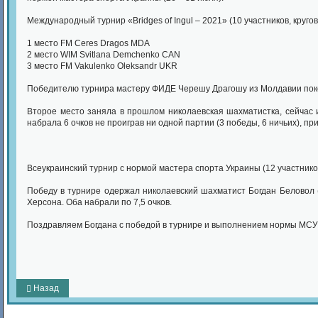
Международный турнир «Bridges of Ingul – 2021» (10 участников, круго
1 место FM Ceres Dragos MDA
2 место WIM Svitlana Demchenko CAN
3 место FM Vakulenko Oleksandr UKR
Победителю турнира мастеру ФИДЕ Черешу Драгошу из Молдавии поко
Второе место заняла в прошлом николаевская шахматистка, сейчас 
набрала 6 очков не проиграв ни одной партии (3 победы, 6 ничьих), п
Всеукраинский турнир с нормой мастера спорта Украины (12 участников
Победу в турнире одержал николаевский шахматист Богдан Беловол (
Херсона. Оба набрали по 7,5 очков.
Поздравляем Богдана с победой в турнире и выполнением нормы МСУ
Назад