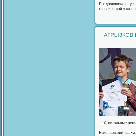
Поздравляем с ус
классической части 
АГРЫЗКОВ 
– 10, остальные реги
Николаевский шахм