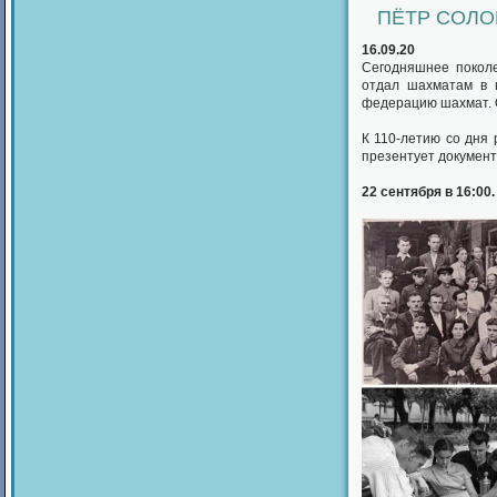
ПЁТР СОЛО
16.09.20
Сегодняшнее поколе
отдал шахматам в н
федерацию шахмат. 
К 110-летию со дня
презентует докумен
22 сентября в 16:00