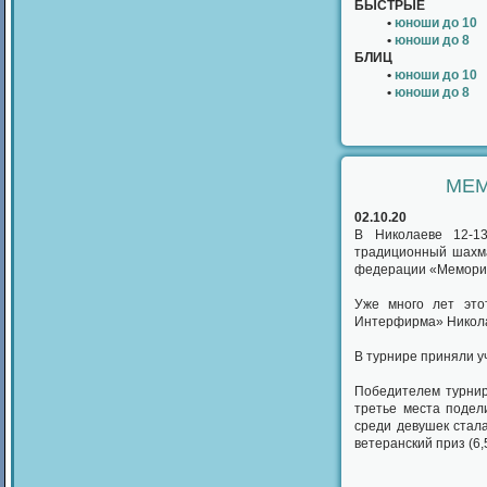
БЫСТРЫЕ
•
юноши до 10
•
юноши до 8
БЛИЦ
•
юноши до 10
•
юноши до 8
МЕМ
02.10.20
В Николаеве 12-13
традиционный шахм
федерации «Мемориа
Уже много лет это
Интерфирма» Никола
В турнире приняли у
Победителем турнир
третье места подел
среди девушек стала
ветеранский приз (6,5