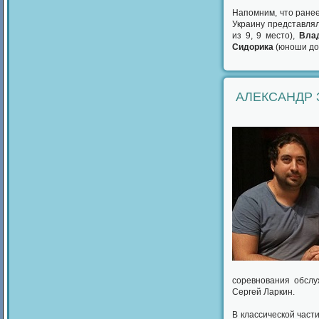
Напомним, что ранее
Украину представля
из 9, 9 место),
Вла
Сидорика
(юноши до 1
АЛЕКСАНДР 
соревнования обсл
Сергей Ларкин.
В классической част