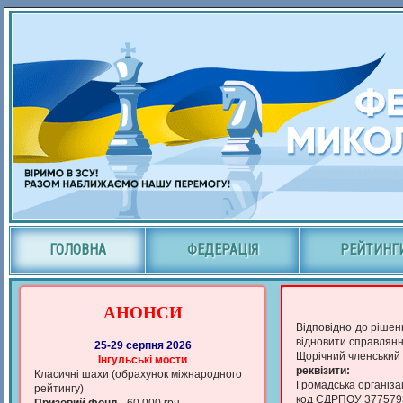
ГОЛОВНА
ФЕДЕРАЦІЯ
РЕЙТИНГ
АНОНСИ
Відповідно до рішен
відновити справлянн
25-29 серпня 2026
Щорічний членський в
Iнгульськi мости
реквізити:
Класичні шахи (обрахунок мiжнародного
Громадська організац
рейтингу)
код ЄДРПОУ 377579