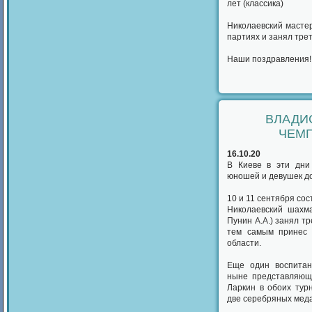
лет (классика)
Николаевский мастер
партиях и занял трет
Наши поздравления!
ВЛАДИ
ЧЕМП
16.10.20
В Киеве в эти дни
юношей и девушек до
10 и 11 сентября со
Николаевский шахм
Пунин А.А.) занял т
тем самым принес 
области.
Еще один воспитан
ныне представляющ
Ларкин в обоих тур
две серебряных мед