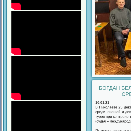
БОГДАН БЕ
СР
10.01.21
В Николаеве 25 дек
среди юношей и дев
туров при контроле 
(судья – международ
Пьедестал почета в