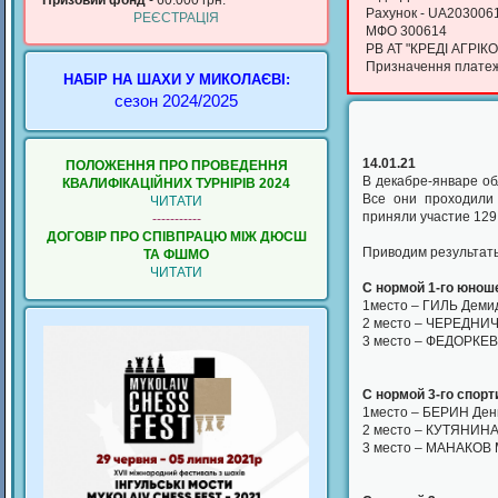
Призовий фонд
- 60.000 грн.
Рахунок - UA20300
РЕЄСТРАЦІЯ
МФО 300614
РВ АТ "КРЕДІ АГРІКО
Призначення платежу
НАБІР НА ШАХИ У МИКОЛАЄВІ:
сезон 2024/2025
14.01.21
ПОЛОЖЕННЯ ПРО ПРОВЕДЕННЯ
В декабре-январе о
КВАЛИФIКАЦIЙНИХ ТУРНIРIВ 2024
Все они проходили
ЧИТАТИ
приняли участие 129
-----------
ДОГОВІР ПРО СПІВПРАЦЮ МІЖ ДЮСШ
Приводим результаты
ТА ФШМО
ЧИТАТИ
С нормой 1-го юноше
1место – ГИЛЬ Демид
2 место – ЧЕРЕДНИЧ
3 место – ФЕДОРКЕВ
С нормой 3-го спорт
1место – БЕРИН Дени
2 место – КУТЯНИНА
3 место – МАНАКОВ 