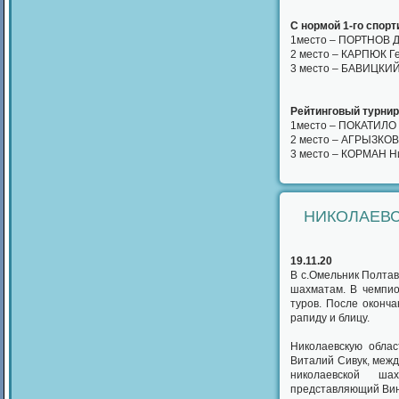
С нормой 1-го спорт
1место – ПОРТНОВ Д
2 место – КАРПЮК Г
3 место – БАВИЦКИЙ
Рейтинговый турнир 
1место – ПОКАТИЛО 
2 место – АГРЫЗКОВ
3 место – КОРМАН Ни
НИКОЛАЕВС
19.11.20
В с.Омельник Полтав
шахматам. В чемпио
туров. После оконч
рапиду и блицу.
Николаевскую обла
Виталий Сивук, межд
николаевской ш
представляющий Вин