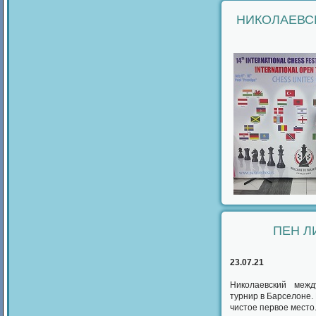
НИКОЛАЕВС
ПЕН Л
23.07.21
Николаевский межд
турнир в Барселоне. 
чистое первое место