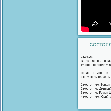
СОСТОЯЛ
23.07.21
В Николаеве 20 июл
турнире приняли уча
После 11 туров чет
следующим образом:
1 место – кмс Богдан
2 место – мс Дмитри
3 место – мс Роман 
4 место – кмс Юрий 