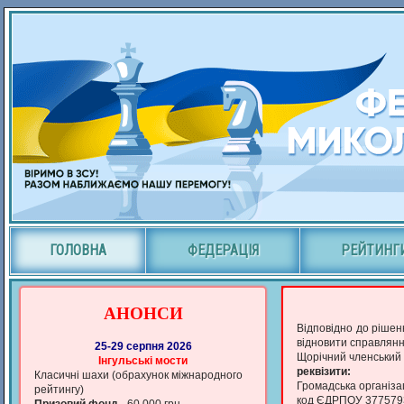
ГОЛОВНА
ФЕДЕРАЦІЯ
РЕЙТИНГ
АНОНСИ
Відповідно до рішен
відновити справлянн
25-29 серпня 2026
Щорічний членський в
Iнгульськi мости
реквізити:
Класичні шахи (обрахунок мiжнародного
Громадська організац
рейтингу)
код ЄДРПОУ 377579