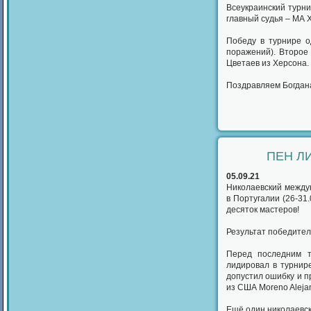
Всеукраинский турни
главный судья – МА Х
Победу в турнире о
поражений). Второе
Цветаев из Херсона. 
Поздравляем Богдан
ПЕН Л
05.09.21
Николаевский между
в Португалии (26-31
десяток мастеров!
Результат победителя
Перед последним ту
лидировал в турнир
допустил ошибку и п
из США Moreno Alejan
Ещё один николаевск