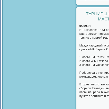
ТУРНИРЫ 
МАСТ
05.09.21
В Николаеве, под э
мастерскими нормам
турнир с нормой маст
Международный турни
сулья – МА Ларкин С
1 место FM Ceres Dr
2 место WIM Svitlan
3 место FM Vakulenk
Победителю турнира
международного маст
Второе место занял
сборной Канады Свет
итоге набрала 6 очк
пунктов рейтинга и 