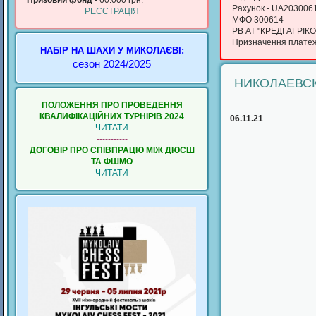
Призовий фонд
- 60.000 грн.
Рахунок - UA20300
РЕЄСТРАЦІЯ
МФО 300614
РВ АТ "КРЕДІ АГРІКО
Призначення платежу
НАБІР НА ШАХИ У МИКОЛАЄВІ:
сезон 2024/2025
НИКОЛАЕВС
ПОЛОЖЕННЯ ПРО ПРОВЕДЕННЯ
КВАЛИФIКАЦIЙНИХ ТУРНIРIВ 2024
06.11.21
ЧИТАТИ
-----------
ДОГОВІР ПРО СПІВПРАЦЮ МІЖ ДЮСШ
ТА ФШМО
ЧИТАТИ