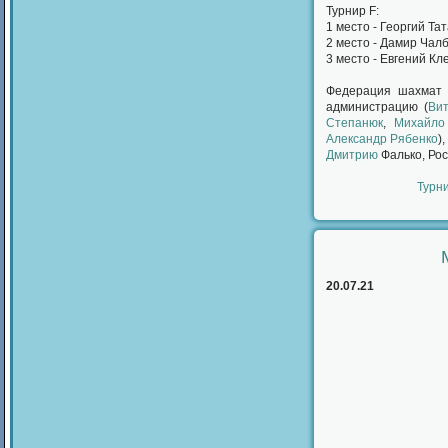
Турнир F:
1 место - Георгий Та
2 место - Дамир Чал
3 место - Евгений Кл
Федерация шахмат 
администрацию (
Вит
Степанюк
,
Михайло
Александр Рябенко
)
Дмитрию
Фалько, Рос
Турн
20.07.21